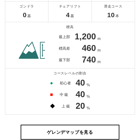
ゴンドラ
チェアリフト
滑走コース
0
4
10
基
基
本
標高
1,200
最上部
m
460
標高差
m
740
最下部
m
コースレベルの割合
40
●
初心者
%
40
■
中 級
%
20
◆
上 級
%
ゲレンデマップを見る