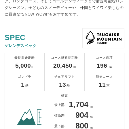
ア、ロングコース、そしてゴールデンウィークまで滑走可能なロン
グシーズン。子どものスノーデビューや、仲間とワイワイ楽しむの
に最適な”SNOW WOW!”もおすすめです。
SPEC
ゲレンデスペック
最長滑走距離
コース総延長距離
コース面積
5,000
20,450
196
m
m
ha
ゴンドラ
チェアリフト
滑走コース
1
13
11
基
基
本
標高
1,704
最上部
m
904
標高差
m
800
最下部
m