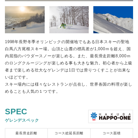
1998年長野冬季オリンピックの開催地でもある日本スキーの聖地
白馬八方尾根スキー場。山頂と山麓の標高差が1,000ｍを超え、国
内屈指のパウダースノーが楽しめる。また、最長滑走距離8,000ｍ
のロングクルージングが楽しめる事も大きな魅力。初心者から上級
者まで楽しめる壮大なゲレンデは1日では滑りつくすことが出来な
いほどです。
スキー場内には様々なレストランが点在し、世界各国の料理が楽し
めることも人気の１つです。
SPEC
ゲレンデスペック
最長滑走距離
コース総延長距離
コース面積