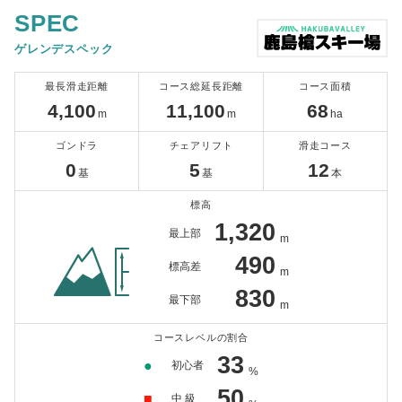
SPEC
ゲレンデスペック
最長滑走距離
コース総延長距離
コース面積
4,100
11,100
68
m
m
ha
ゴンドラ
チェアリフト
滑走コース
0
5
12
基
基
本
標高
1,320
最上部
m
490
標高差
m
830
最下部
m
コースレベルの割合
33
●
初心者
%
50
■
中 級