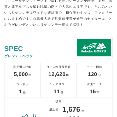
し、ゴールデンウィークまで滑れる長いシーズンが自慢。また、雪
質と北アルプスを望む眺望の良さで人気のエリアです。とおみとい
いもりゲレンデはワイドな緩斜面で、初心者やキッズ、ファミリー
におすすめです。白馬最大級で営業前圧雪が好評のナイターは、と
おみゲレンデといいもりゲレンデ一部まで拡張！
SPEC
ゲレンデスペック
最長滑走距離
コース総延長距離
コース面積
5,000
12,620
120
m
m
ha
ゴンドラ
チェアリフト
滑走コース
1
11
15
基
基
本
標高
1,676
最上部
m