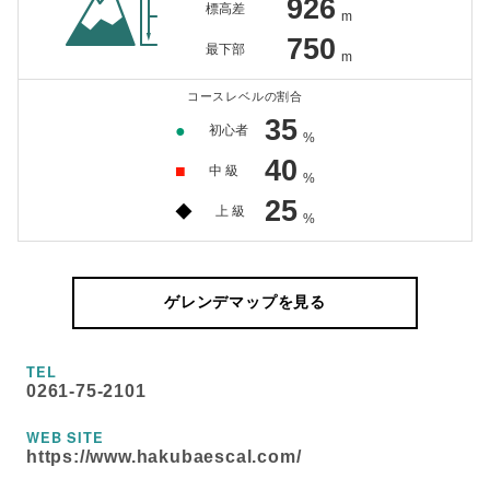
926
標高差
m
750
最下部
m
コースレベルの割合
35
●
初心者
%
40
■
中 級
%
25
◆
上 級
%
ゲレンデマップを見る
TEL
0261-75-2101
WEB SITE
https://www.hakubaescal.com/