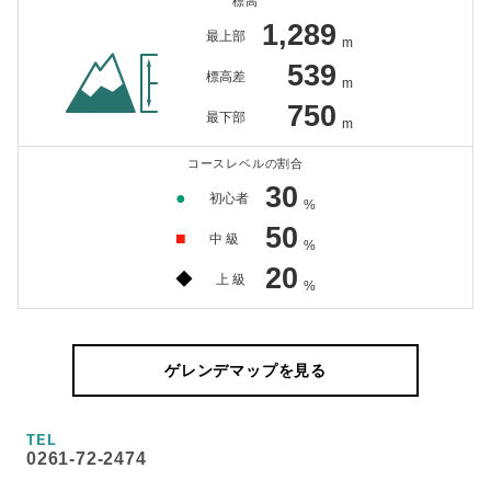
標高
1,289
最上部
m
539
標高差
m
750
最下部
m
コースレベルの割合
30
●
初心者
%
50
■
中 級
%
20
◆
上 級
%
ゲレンデマップを見る
TEL
0261-72-2474