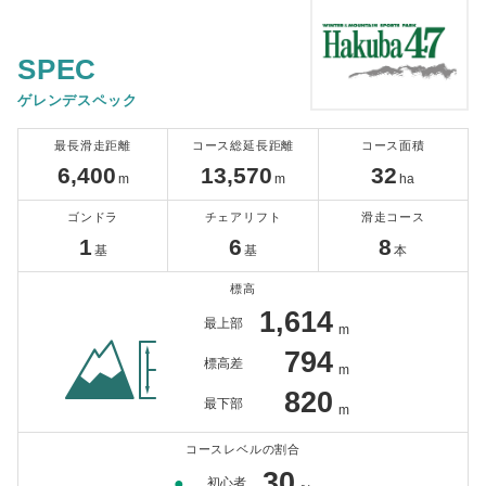
SPEC
ゲレンデスペック
最長滑走距離
コース総延長距離
コース面積
6,400
13,570
32
m
m
ha
ゴンドラ
チェアリフト
滑走コース
1
6
8
基
基
本
標高
1,614
最上部
m
794
標高差
m
820
最下部
m
コースレベルの割合
30
●
初心者