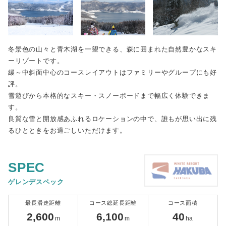
冬景色の山々と青木湖を一望できる、森に囲まれた自然豊かなスキ
ーリゾートです。
緩～中斜面中心のコースレイアウトはファミリーやグループにも好
評。
雪遊びから本格的なスキー・スノーボードまで幅広く体験できま
す。
良質な雪と開放感あふれるロケーションの中で、誰もが思い出に残
るひとときをお過ごしいただけます。
SPEC
ゲレンデスペック
最長滑走距離
コース総延長距離
コース面積
2,600
6,100
40
m
m
ha