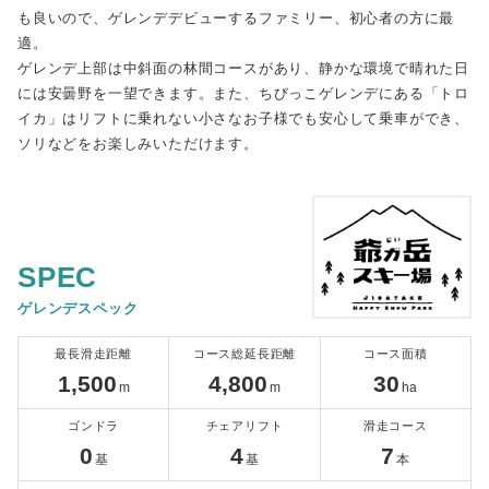
も良いので、ゲレンデデビューするファミリー、初心者の方に最
適。
ゲレンデ上部は中斜面の林間コースがあり、静かな環境で晴れた日
には安曇野を一望できます。また、ちびっこゲレンデにある「トロ
イカ」はリフトに乗れない小さなお子様でも安心して乗車ができ、
ソリなどをお楽しみいただけます。
SPEC
ゲレンデスペック
最長滑走距離
コース総延長距離
コース面積
1,500
4,800
30
m
m
ha
ゴンドラ
チェアリフト
滑走コース
0
4
7
基
基
本