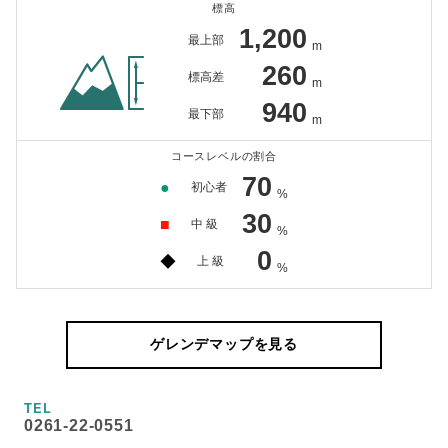
標高
1,200
最上部
m
260
標高差
m
940
最下部
m
コースレベルの割合
70
●
初心者
%
30
■
中 級
%
0
◆
上 級
%
ゲレンデマップを見る
TEL
0261-22-0551