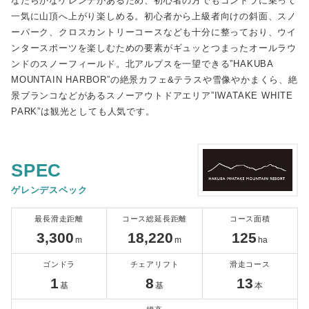
なだらかなゲレンデがあるため、初心者の方でもゴンドラに乗って
一気に山頂へ上がり楽しめる。初心者から上級者向けの斜面、スノ
ーパーク、クロスカントリーコースなども十分に整っており、ウイ
ンタースポーツを楽しむための要素がギュッとつまったオールラウ
ンドのスノーフィールド。北アルプスを一望できる”HAKUBA
MOUNTAIN HARBOR”の絶景カフェ&テラスや雪像やかまくら、絶
景ブランコなどがあるスノーアウトドアエリア”IWATAKE WHITE
PARK”は観光としても人気です。
SPEC
ゲレンデスペック
最長滑走距離
コース総延長距離
コース面積
3,300
18,220
125
m
m
ha
ゴンドラ
チェアリフト
滑走コース
1
8
13
基
基
本