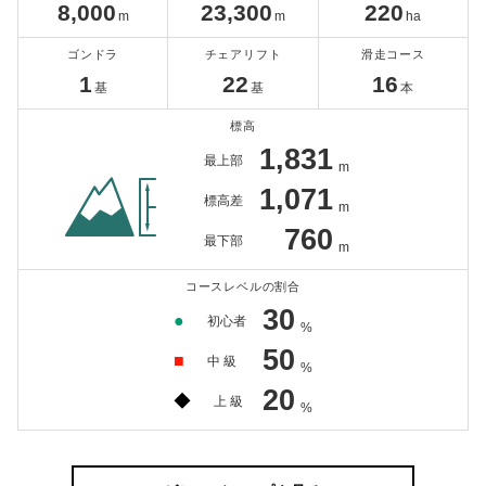
8,000
23,300
220
m
m
ha
ゴンドラ
チェアリフト
滑走コース
1
22
16
基
基
本
標高
1,831
最上部
m
1,071
標高差
m
760
最下部
m
コースレベルの割合
30
●
初心者
%
50
■
中 級
%
20
◆
上 級
%