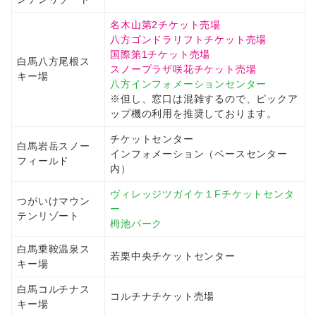
名木山第2チケット売場
八方ゴンドラリフトチケット売場
国際第1チケット売場
白馬八方尾根ス
スノープラザ咲花チケット売場
キー場
八方インフォメーションセンター
※但し、窓口は混雑するので、ピックア
ップ機の利用を推奨しております。
チケットセンター
白馬岩岳スノー
インフォメーション（ベースセンター
フィールド
内）
ヴィレッジツガイケ１Fチケットセンタ
つがいけマウン
ー
テンリゾート
栂池パーク
白馬乗鞍温泉ス
若栗中央チケットセンター
キー場
白馬コルチナス
コルチナチケット売場
キー場